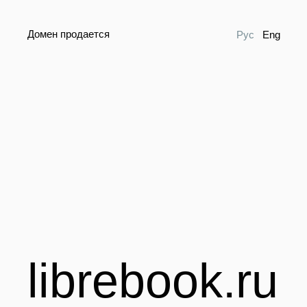
Домен продается
Рус
Eng
librebook.ru